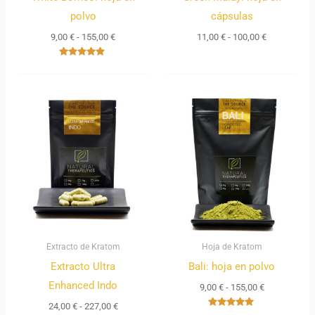
polvo
cápsulas
9,00
€
-
155,00
€
11,00
€
-
100,00
€
Valorado
con
4.67
de 5
Rango
Rango
de
de
precios:
precios:
desde
desde
24,00 €
9,00 €
hasta
hasta
227,00 €
155,00 €
Extracto de Kratom
Hoja de Kratom
Extracto Ultra
Bali: hoja en polvo
Enhanced Indo
9,00
€
-
155,00
€
24,00
€
-
227,00
€
Valorado