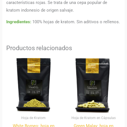
características rojas. Se trata de una cepa popular de
kratom indonesio de origen salvaje.
Ingredientes:
100% hojas de kratom. Sin aditivos o rellenos.
Productos relacionados
Rango
Rango
de
de
precios:
precios:
desde
desde
9,00 €
11,00 €
hasta
hasta
155,00 €
100,00 €
Hoja de Kratom
Hoja de Kratom en Cápsulas
White Borneo: hoja en
Green Malay: hoja en