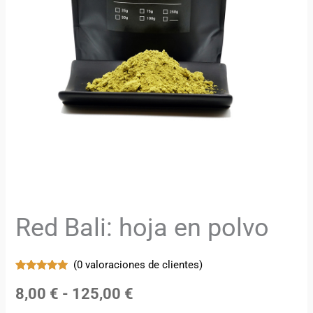
Red Bali: hoja en polvo
(
0
valoraciones de clientes)
Valorado
2
con
5.00
de
8,00
€
-
125,00
€
5 en base
a