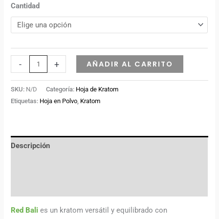
valoraciones
Cantidad
de clientes
-
+
AÑADIR AL CARRITO
SKU:
N/D
Categoría:
Hoja de Kratom
Etiquetas:
Hoja en Polvo
,
Kratom
Descripción
Información adicional
Valoraciones (0)
Red Bali
es un kratom versátil y equilibrado con