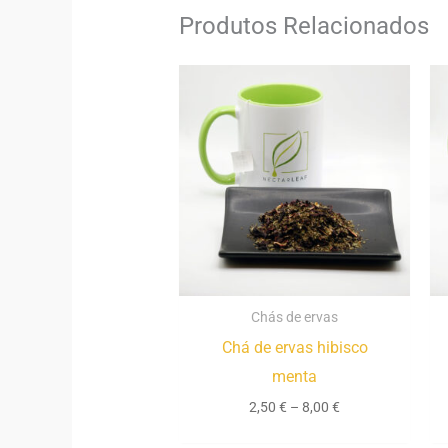
Produtos Relacionados
Price
range:
2,50 €
through
8,00 €
Chás de ervas
Chá de ervas hibisco
menta
2,50
€
–
8,00
€