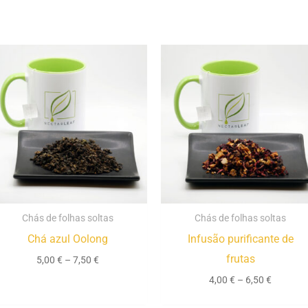
Price
Price
range:
range:
5,00 €
4,00 €
through
through
7,50 €
6,50 €
Chás de folhas soltas
Chás de folhas soltas
Chá azul Oolong
Infusão purificante de
frutas
5,00
€
–
7,50
€
4,00
€
–
6,50
€