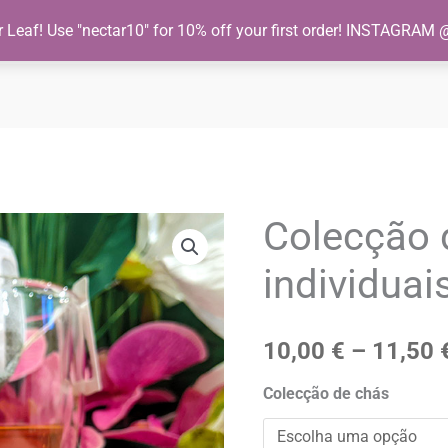
 Leaf! Use "nectar10" for 10% off your first order! INSTAGRAM 
ício
Loja
Sobre nós
Sobre nossos chás
Mi
Colecção 
Quantidade
de
individuai
Colecção
de
saquetas
10,00
€
–
11,50
individuais
Colecção de chás
de
chá