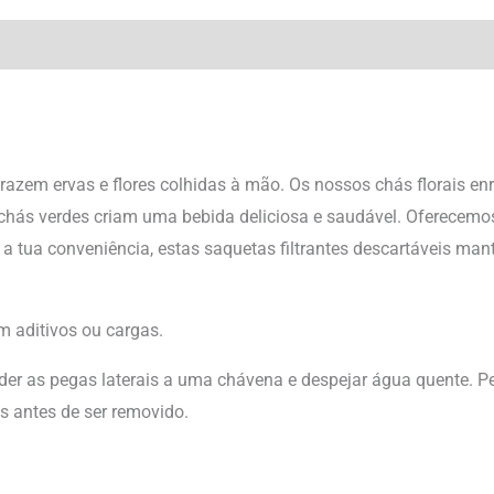
Avaliações (0)
trazem ervas e flores colhidas à mão. Os nossos chás florais e
 chás verdes criam uma bebida deliciosa e saudável. Oferecem
a tua conveniência, estas saquetas filtrantes descartáveis man
 aditivos ou cargas.
nder as pegas laterais a uma chávena e despejar água quente. Pe
 antes de ser removido.