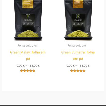
range:
range:
9,00 €
9,00 €
through
through
155,00 €
155,00 €
Folha de kratom
Folha de kratom
Green Malay: folha em
Green Sumatra: folha
pó
em pó
9,00
€
–
155,00
€
9,00
€
–
155,00
€
Avaliação
Avaliação
5.00
5.00
de 5
de 5