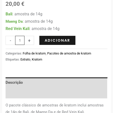
com
5.00
20,00
€
em 5 com
base em
classificações
Bali
: amostra de 14g
de clientes
: amostra de 14g
Maeng Da
Red Vein Kali
: amostra de 14g
-
+
ADICIONAR
Categorias:
Folha de kratom
,
Pacotes de amostra de kratom
Etiquetas:
Extrato
,
Kratom
Descrição
Avaliações (0)
O pacote clássico de amostras de kratom inclui amostras
de 14g de Bali, de Maeng Da e de Red Vein Kali.