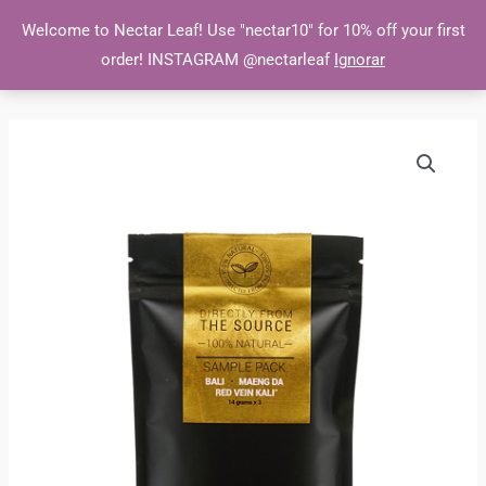
Skip
MAI
Welcome to Nectar Leaf! Use "nectar10" for 10% off your first
to
order! INSTAGRAM @nectarleaf
Ignorar
MEN
content
Quantidade
de
Kratom
clássico:
pacote
de
amostra