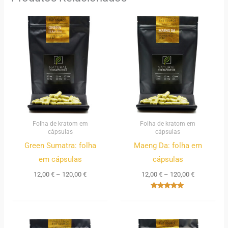
Price
Price
range:
range:
12,00 €
12,00 €
through
through
120,00 €
120,00 €
Folha de kratom em
Folha de kratom em
cápsulas
cápsulas
Green Sumatra: folha
Maeng Da: folha em
em cápsulas
cápsulas
12,00
€
–
120,00
€
12,00
€
–
120,00
€
Avaliação
5.00
de 5
Price
Price