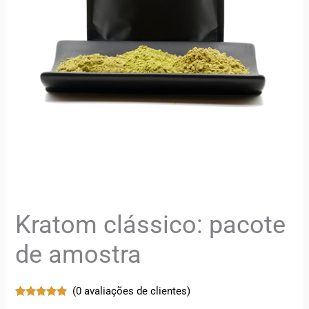
Kratom clássico: pacote
de amostra
(
0
avaliações de clientes)
Classificado
3