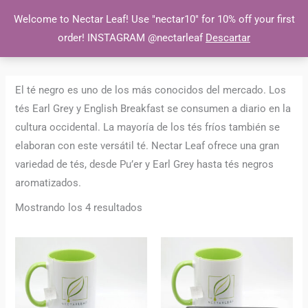
Ir
MEN
Welcome to Nectar Leaf! Use "nectar10" for 10% off your first
al
order! INSTAGRAM @nectarleaf
Descartar
PRI
contenido
El té negro es uno de los más conocidos del mercado. Los
tés Earl Grey y English Breakfast se consumen a diario en la
cultura occidental. La mayoría de los tés fríos también se
elaboran con este versátil té. Nectar Leaf ofrece una gran
variedad de tés, desde Pu’er y Earl Grey hasta tés negros
aromatizados.
Mostrando los 4 resultados
Rango
Rango
de
de
precios:
precios:
desde
desde
6,00 €
4,00 €
hasta
hasta