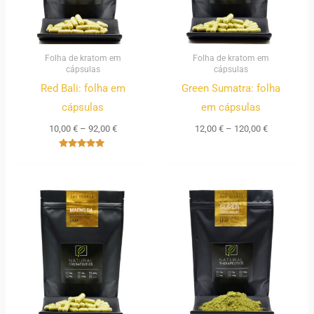
Folha de kratom em
Folha de kratom em
cápsulas
cápsulas
Red Bali: folha em
Green Sumatra: folha
cápsulas
em cápsulas
10,00
€
–
92,00
€
12,00
€
–
120,00
€
Avaliação
5.00
de 5
Price
Price
range:
range:
12,00 €
9,00 €
through
through
120,00 €
155,00 €